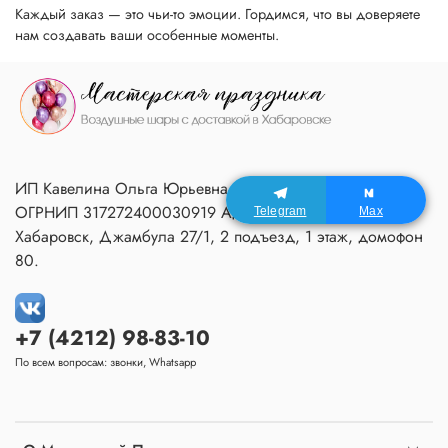
Каждый заказ — это чьи-то эмоции. Гордимся, что вы доверяете
нам создавать ваши особенные моменты.
ИП Кавелина Ольга Юрьевна ИНН 270604366791
ОГРНИП 317272400030919 Адрес Мастерской:
Telegram
Max
Хабаровск, Джамбула 27/1, 2 подъезд, 1 этаж, домофон
80.
+7 (4212) 98-83-10
По всем вопросам: звонки, Whatsapp