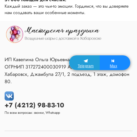
Каждый заказ — это чьи-то эмоции. Гордимся, что вы доверяете
нам создавать ваши особенные моменты.
ИП Кавелина Ольга Юрьевна ИНН 270604366791
ОГРНИП 317272400030919 Адрес Мастерской:
Telegram
Max
Хабаровск, Джамбула 27/1, 2 подъезд, 1 этаж, домофон
80.
+7 (4212) 98-83-10
По всем вопросам: звонки, Whatsapp