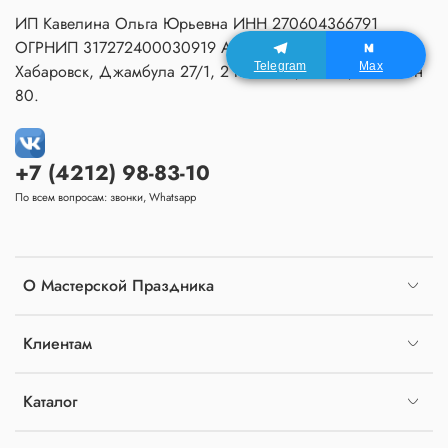
ИП Кавелина Ольга Юрьевна ИНН 270604366791
ОГРНИП 317272400030919 Адрес Мастерской:
Telegram
Max
Хабаровск, Джамбула 27/1, 2 подъезд, 1 этаж, домофон
80.
+7 (4212) 98-83-10
По всем вопросам: звонки, Whatsapp
О Мастерской Праздника
Клиентам
Каталог