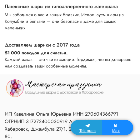
Латексные шары из гипоаллергенного материала
Мы заботимся о вас и ваших близких. Используем шары из
Колумбии и Бельгии — они безопасны даже для самых
маленьких.
Доставляем шарики с 2017 года
51 000 поводов для счастья.
Каждый заказ — это чьи-то эмоции. Гордимся, что вы доверяете
нам создавать ваши особенные моменты.
ИП Кавелина Ольга Юрьевна ИНН 270604366791
ОГРНИП 317272400030919 Адрес Мастерской:
Хабаровск, Джамбула 27/1, 2 подъезд, 1 этаж, домофон
Telegram
Max
80.