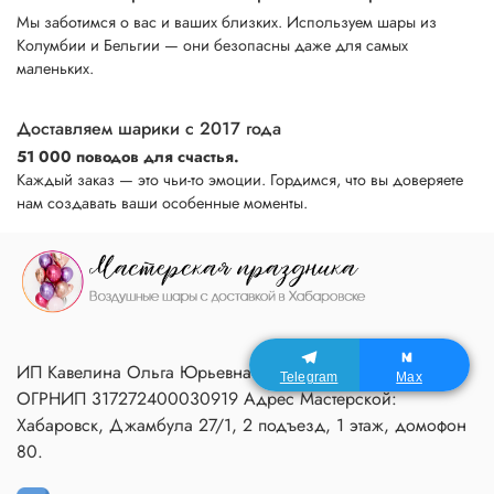
Мы заботимся о вас и ваших близких. Используем шары из
Колумбии и Бельгии — они безопасны даже для самых
маленьких.
Доставляем шарики с 2017 года
51 000 поводов для счастья.
Каждый заказ — это чьи-то эмоции. Гордимся, что вы доверяете
нам создавать ваши особенные моменты.
ИП Кавелина Ольга Юрьевна ИНН 270604366791
Telegram
Max
ОГРНИП 317272400030919 Адрес Мастерской:
Хабаровск, Джамбула 27/1, 2 подъезд, 1 этаж, домофон
80.