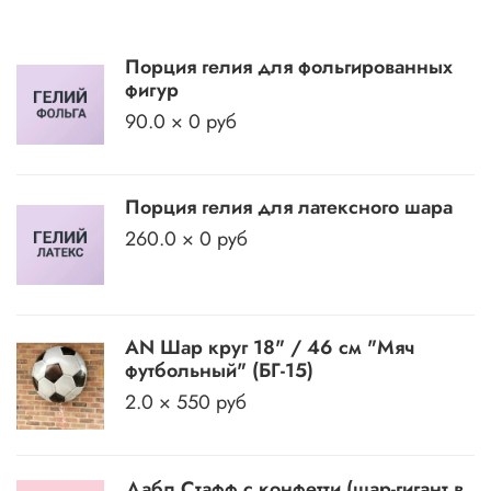
Порция гелия для фольгированных
фигур
90.0 × 0 руб
Порция гелия для латексного шара
260.0 × 0 руб
AN Шар круг 18" / 46 см "Мяч
футбольный" (БГ-15)
2.0 × 550 руб
Дабл Стафф с конфетти (шар-гигант в