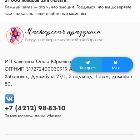
51 000 поводов для счастья.
Каждый заказ — это чьи-то эмоции. Гордимся, что вы доверяете
нам создавать ваши особенные моменты.
ИП Кавелина Ольга Юрьевна ИНН 270604366791
ОГРНИП 317272400030919 Адрес Мастерской:
Telegram
Max
Хабаровск, Джамбула 27/1, 2 подъезд, 1 этаж, домофон
80.
+7 (4212) 98-83-10
По всем вопросам: звонки, Whatsapp