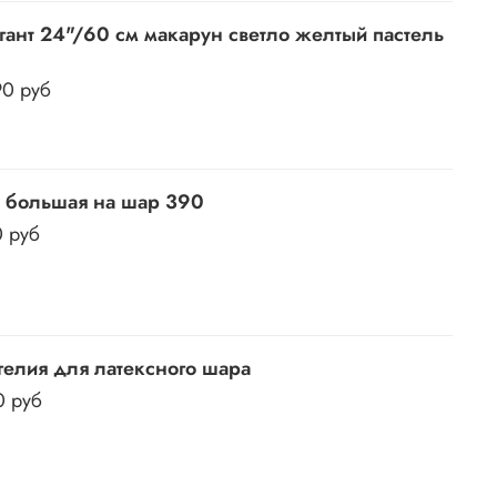
гант 24"/60 см макарун светло желтый пастель
90 руб
 большая на шар 390
0 руб
гелия для латексного шара
0 руб