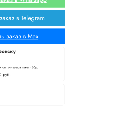
аказ в Telegram
ь заказ в Max
ровску
 оплачивается пакет - 30р.
0 руб.