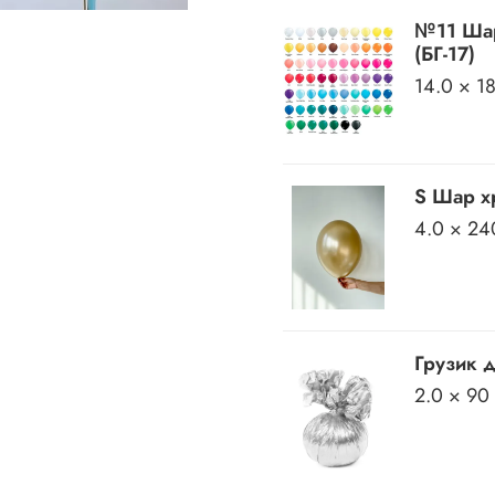
№11 Шар
(БГ-17)
14.0 × 1
S Шар хр
4.0 × 24
Грузик 
2.0 × 90