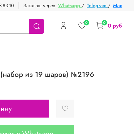
8-83-10
Заказать через
Whatsapp
/
Telegram
/
Max
0
0
0 руб
 (набор из 19 шаров) №2196
зину
аказ в Whatsapp