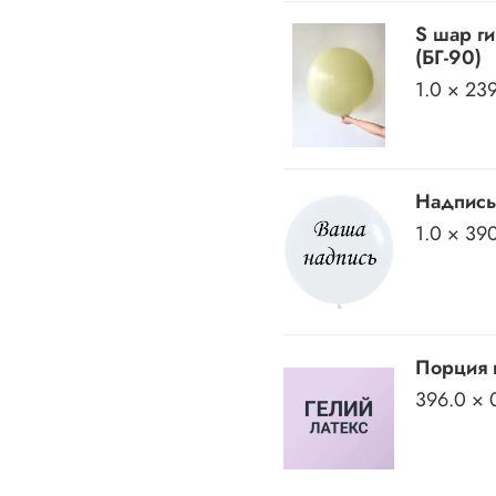
S шар ги
(БГ-90)
1.0 × 23
Надпись
1.0 × 39
Порция 
396.0 × 