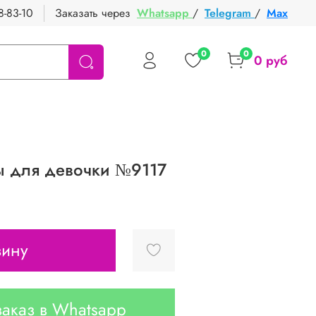
8-83-10
Заказать через
Whatsapp
/
Telegram
/
Max
0
0
0 руб
 для девочки №9117
зину
аказ в Whatsapp