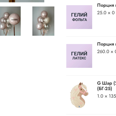
Порция 
25.0 × 0
Порция 
260.0 × 
G Шар (
(БГ-25)
1.0 × 13