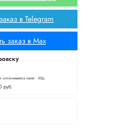
аказ в Telegram
ь заказ в Max
ровску
 оплачивается пакет - 30р.
0 руб.