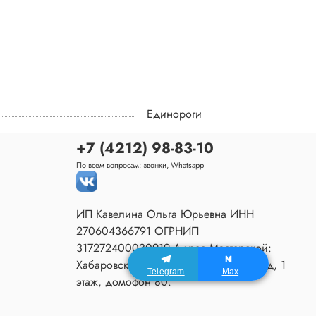
Единороги
+7 (4212) 98-83-10
По всем вопросам: звонки, Whatsapp
ИП Кавелина Ольга Юрьевна ИНН
270604366791 ОГРНИП
317272400030919 Адрес Мастерской:
Хабаровск, Джамбула 27/1, 2 подъезд, 1
Telegram
Max
этаж, домофон 80.