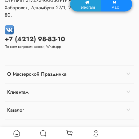
ОГРНИП 317272400030919 Адрес Мастерской:
Хабаровск, Джамбула 27/1, 2 подъезд, 1 этаж, домофон
Telegram
Max
80.
+7 (4212) 98-83-10
По всем вопросам: звонки, Whatsapp
О Мастерской Праздника
Клиентам
Каталог