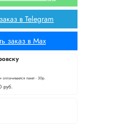
аказ в Telegram
ь заказ в Max
ровску
 оплачивается пакет - 30р.
0 руб.