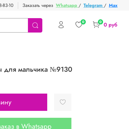
8-83-10
Заказать через
Whatsapp
/
Telegram
/
Max
0
0
0 руб
 для мальчика №9130
зину
аказ в Whatsapp