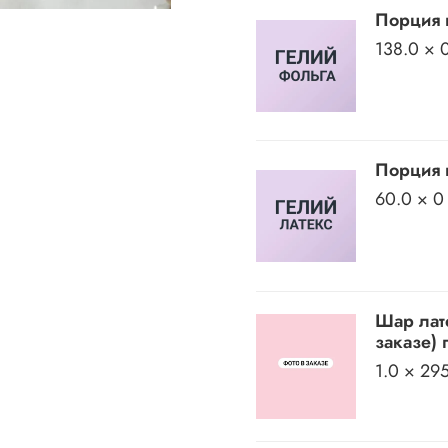
Порция 
138.0 × 
Порция 
60.0 × 0
Шар лат
заказе) 
1.0 × 29