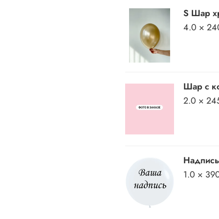
S Шар хр
4.0 × 24
Шар с ко
2.0 × 24
Надпись
1.0 × 39