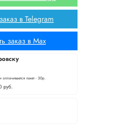
аказ в Telegram
ь заказ в Max
ровску
 оплачивается пакет - 30р.
0 руб.