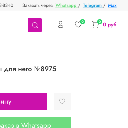
8-83-10
Заказать через
Whatsapp
/
Telegram
/
Max
0
0
0 руб
 для него №8975
зину
аказ в Whatsapp