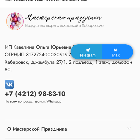
ИП Кавелина Ольга Юрьевна ИНН 270604366791
ОГРНИП 317272400030919 Адрес Мастерской:
Telegram
Max
Хабаровск, Джамбула 27/1, 2 подъезд, 1 этаж, домофон
80.
+7 (4212) 98-83-10
По всем вопросам: звонки, Whatsapp
О Мастерской Праздника