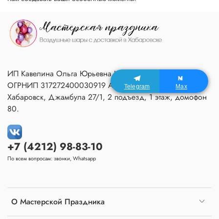
ИП Кавелина Ольга Юрьевна ИНН 270604366791
ОГРНИП 317272400030919 Адрес Мастерской:
Telegram
Max
Хабаровск, Джамбула 27/1, 2 подъезд, 1 этаж, домофон
80.
+7 (4212) 98-83-10
По всем вопросам: звонки, Whatsapp
О Мастерской Праздника