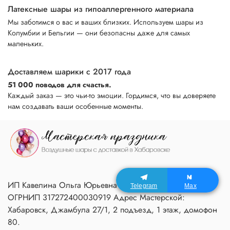
Латексные шары из гипоаллергенного материала
Мы заботимся о вас и ваших близких. Используем шары из
Колумбии и Бельгии — они безопасны даже для самых
маленьких.
Доставляем шарики с 2017 года
51 000 поводов для счастья.
Каждый заказ — это чьи-то эмоции. Гордимся, что вы доверяете
нам создавать ваши особенные моменты.
ИП Кавелина Ольга Юрьевна ИНН 270604366791
Telegram
Max
ОГРНИП 317272400030919 Адрес Мастерской:
Хабаровск, Джамбула 27/1, 2 подъезд, 1 этаж, домофон
80.