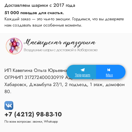
Доставляем шарики с 2017 года
51 000 поводов для счастья.
Каждый заказ — это чьи-то эмоции. Гордимся, что вы доверяете
нам создавать ваши особенные моменты.
ИП Кавелина Ольга Юрьевна ИНН 270604366791
Telegram
Max
ОГРНИП 317272400030919 Адрес Мастерской:
Хабаровск, Джамбула 27/1, 2 подъезд, 1 этаж, домофон
80.
+7 (4212) 98-83-10
По всем вопросам: звонки, Whatsapp