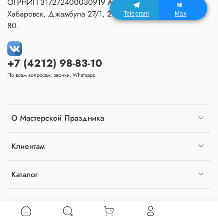
ОГРНИП 317272400030919 Адрес Мастерской:
Хабаровск, Джамбула 27/1, 2 подъезд, 1 этаж, домофон
Telegram
Max
80.
+7 (4212) 98-83-10
По всем вопросам: звонки, Whatsapp
О Мастерской Праздника
Клиентам
Каталог