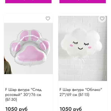
F Шар фигура "След
F Шар фигура "Облако"
розовый" 30"/76 см
27"/69 см (БГ-15)
(БГ-30)
1050 руб
1050 руб