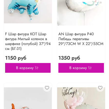
F Шар фигура КОТ Шар
AN Шар фигура P40
фигура Милый котенок в
Лебедь переливы
шарфике (голубой) 37"/94
29"/73CM W X 22"/55CM
см (БГ-31)
1150 руб
1350 руб
В корзину
В корзину