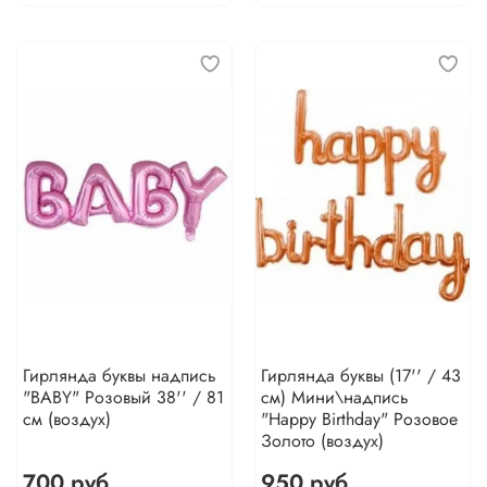
Гирлянда буквы надпись
Гирлянда буквы (17'' / 43
"BABY" Розовый 38'' / 81
см) Мини\надпись
см (воздух)
"Happy Birthday" Розовое
Золото (воздух)
700 руб
950 руб