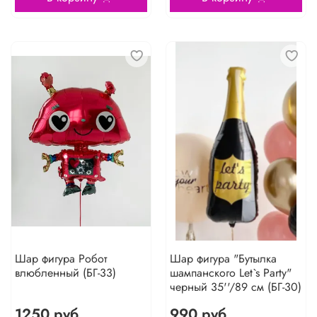
Шар фигура Робот
Шар фигура "Бутылка
влюбленный (БГ-33)
шампанского Let`s Party"
черный 35''/89 см (БГ-30)
1250 руб
990 руб