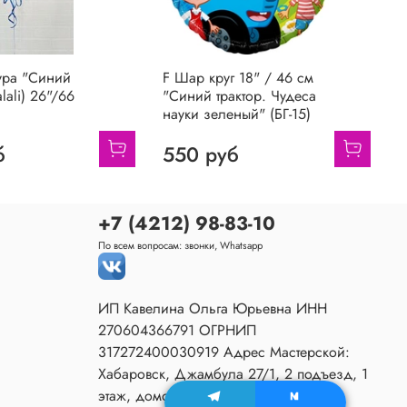
ура "Синий
F Шар круг 18" / 46 см
alali) 26"/66
"Синий трактор. Чудеса
науки зеленый" (БГ-15)
б
550 руб
+7 (4212) 98-83-10
По всем вопросам: звонки, Whatsapp
ИП Кавелина Ольга Юрьевна ИНН
270604366791 ОГРНИП
317272400030919 Адрес Мастерской:
Хабаровск, Джамбула 27/1, 2 подъезд, 1
этаж, домофон 80.