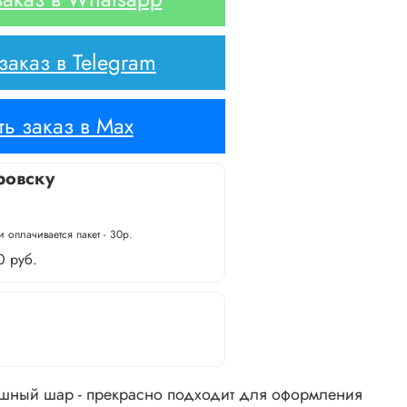
аказ в Telegram
ь заказ в Max
ровску
 оплачивается пакет - 30р.
0 руб.
шный шар - прекрасно подходит для оформления