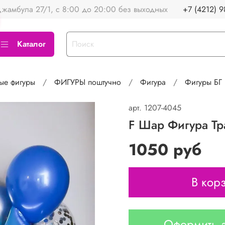
жамбула 27/1, с 8:00 до 20:00 без выходных
+7 (4212) 9
Каталог
ые фигуры
ФИГУРЫ поштучно
Фигура
Фигуры БГ
арт.
1207-4045
F Шар Фигура Тр
1050 руб
В кор
Оформить з