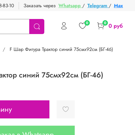
8-83-10
Заказать через
Whatsapp
/
Telegram
/
Max
0
0
0 руб
F Шар Фигура Трактор синий 75смх92см (БГ-46)
актор синий 75смх92см (БГ-46)
зину
аказ в Whatsapp