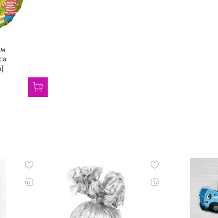
см
са
5)