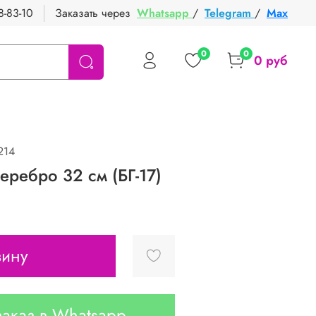
8-83-10
Заказать через
Whatsapp
/
Telegram
/
Max
0
0
0 руб
214
еребро 32 см (БГ-17)
зину
аказ в Whatsapp