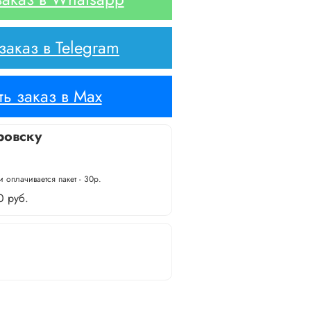
аказ в Telegram
ь заказ в Max
ровску
 оплачивается пакет - 30р.
0 руб.