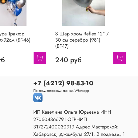
ра Трактор
S Шар хром Reflex 12" /
Г
х92см (БГ-46)
30 см серебро (981)
(БГ-17)
уб
240 руб
+7 (4212) 98-83-10
По всем вопросам: звонки, Whatsapp
ИП Кавелина Ольга Юрьевна ИНН
270604366791 ОГРНИП
317272400030919 Адрес Мастерской:
Хабаровск, Джамбула 27/1, 2 подъезд, 1