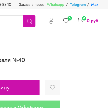
8-83-10
Заказать через
Whatsapp
/
Telegram
/
Max
0
0
0 руб
раля №40
зину
аказ в Whatsapp