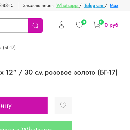
8-83-10
Заказать через
Whatsapp
/
Telegram
/
Max
0
0
0 руб
 (БГ-17)
x 12" / 30 см розовое золото (БГ-17)
зину
аказ в Whatsapp