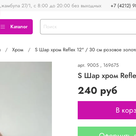
жамбула 27/1, с 8:00 до 20:00 без выходных
+7 (4212) 9
Каталог
ы
Хром
S Шар хром Reflex 12" / 30 см розовое золото
арт.
9005 , 169675
S Шар хром Refle
240 руб
В кор
Оформить з