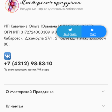
ИП Кавелина Ольга Юрьевна ИНН 270604366791
ОГРНИП 317272400030919 Адрес Мастерской:
Telegram
Max
Хабаровск, Джамбула 27/1, 2 подъезд, 1 этаж, домофон
80.
+7 (4212) 98-83-10
По всем вопросам: звонки, Whatsapp
О Мастерской Праздника
Клиентам