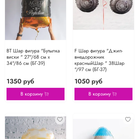
BT Шар фигура "Бутылка
F Шар фигура "Джип-
виски " 27"/68 см х
внедорожник
34"/86 см (БГ-39)
красныйШар " 38Шар
"/97 см (БГ-37)
1350 руб
1050 руб
В корзину
В корзину