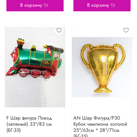
В корзину
В корзину
F Шар фигура Поезд
AN Шар Фигура/P30
(зеленый) 33"/83 см
Кубок чемпиона золотой
(БГ-35)
25"/63см * 28"/71см
(БГ-35)