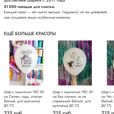
Доставляем шарики с 2017 года
51 000 поводов для счастья.
Каждый заказ — это чьи-то эмоции. Гордимся, что вы доверяете
нам создавать ваши особенные моменты.
ЕЩЁ БОЛЬШЕ КРАСОТЫ
Шар с надписью ЧЮ 30
Шар с надписью ЧЮ 30
Шар с 
см Силен, горд, опасен.
см Без паники, ты не
см Что з
(белый, для мужчины)
старенький (белый, для
(белый,
(БГ-17)
мужчины) (БГ-17)
(БГ-17)
215 руб
215 руб
215 