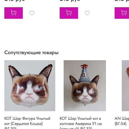
Сопутствующие товары
КОТ Шар Фигура Унылый
КОТ Шар Унылый кот в
AN Шар
кот (Сердитая Кошка)
колпаке Америка 91 см
(БГ-54)
(БГ-30)
(сердитый) (БГ-33)