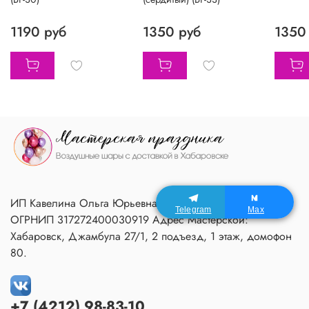
1190 руб
1350 руб
1350
ИП Кавелина Ольга Юрьевна ИНН 270604366791
Telegram
Max
ОГРНИП 317272400030919 Адрес Мастерской:
Хабаровск, Джамбула 27/1, 2 подъезд, 1 этаж, домофон
80.
+7 (4212) 98-83-10