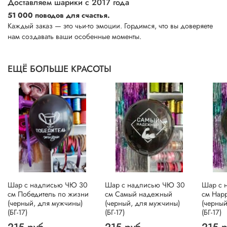
Доставляем шарики с 2017 года
51 000 поводов для счастья.
Каждый заказ — это чьи-то эмоции. Гордимся, что вы доверяете
нам создавать ваши особенные моменты.
ЕЩЁ БОЛЬШЕ КРАСОТЫ
Шар с надписью ЧЮ 30
Шар с надписью ЧЮ 30
Шар с 
см Победитель по жизни
см Самый надежный
см Happ
(черный, для мужчины)
(черный, для мужчины)
(черный
(БГ-17)
(БГ-17)
(БГ-17)