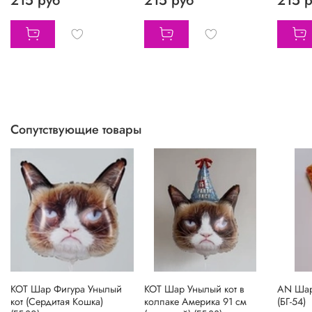
215 руб
215 руб
215 
Сопутствующие товары
КОТ Шар Фигура Унылый
КОТ Шар Унылый кот в
AN Шар
кот (Сердитая Кошка)
колпаке Америка 91 см
(БГ-54)