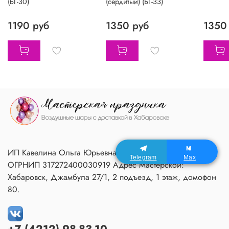
(БГ-30)
(сердитый) (БГ-33)
1190 руб
1350 руб
1350
ИП Кавелина Ольга Юрьевна ИНН 270604366791
Telegram
Max
ОГРНИП 317272400030919 Адрес Мастерской:
Хабаровск, Джамбула 27/1, 2 подъезд, 1 этаж, домофон
80.