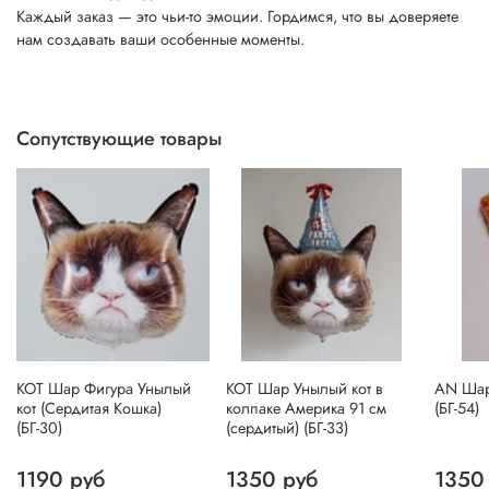
Каждый заказ — это чьи-то эмоции. Гордимся, что вы доверяете
нам создавать ваши особенные моменты.
Сопутствующие товары
КОТ Шар Фигура Унылый
КОТ Шар Унылый кот в
AN Шар
кот (Сердитая Кошка)
колпаке Америка 91 см
(БГ-54)
(БГ-30)
(сердитый) (БГ-33)
1190 руб
1350 руб
1350