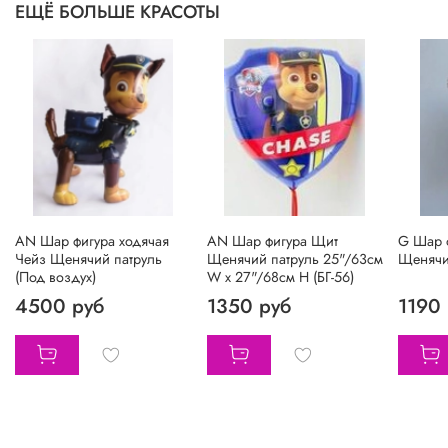
ЕЩЁ БОЛЬШЕ КРАСОТЫ
АN Шар фигура ходячая
AN Шар фигура Щит
G Шар 
Чейз Щенячий патруль
Щенячий патруль 25"/63см
Щенячий
(Под воздух)
W х 27"/68см H (БГ-56)
4500 руб
1350 руб
1190