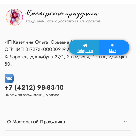
ИП Кавелина Ольга Юрьевна ИНН 270604366791
ОГРНИП 317272400030919 Адрес Мастерской:
Telegram
Max
Хабаровск, Джамбула 27/1, 2 подъезд, 1 этаж, домофон
80.
+7 (4212) 98-83-10
По всем вопросам: звонки, Whatsapp
О Мастерской Праздника