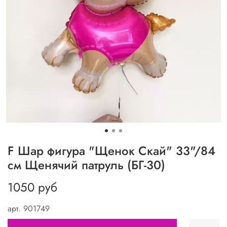
F Шар фигура "Щенок Скай" 33"/84
см Щенячий патруль (БГ-30)
1050 руб
арт.
901749