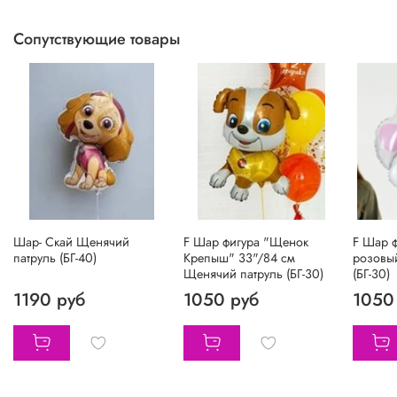
Сопутствующие товары
Шар- Скай Щенячий
F Шар фигура "Щенок
F Шар 
патруль (БГ-40)
Крепыш" 33"/84 см
розовы
Щенячий патруль (БГ-30)
(БГ-30)
1190 руб
1050 руб
1050