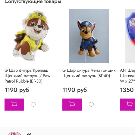
Сопутствующие товары
G Шар фигура Крепыш
G Шар фигура Чейз гонщик
AN Шар
Щенячий патруль / Paw
Щенячий патруль (БГ-40)
Щенячи
Patrol Rubble (БГ-30)
W х 27"
1190 руб
1190 руб
1350