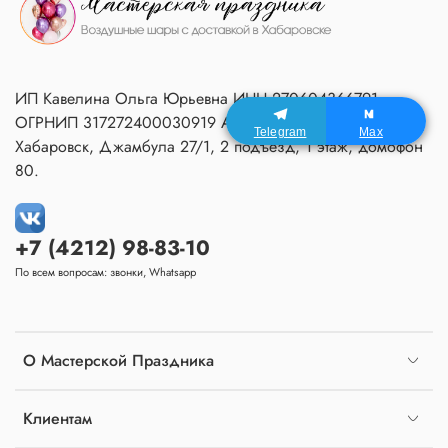
ИП Кавелина Ольга Юрьевна ИНН 270604366791
ОГРНИП 317272400030919 Адрес Мастерской:
Telegram
Max
Хабаровск, Джамбула 27/1, 2 подъезд, 1 этаж, домофон
80.
+7 (4212) 98-83-10
По всем вопросам: звонки, Whatsapp
О Мастерской Праздника
Клиентам