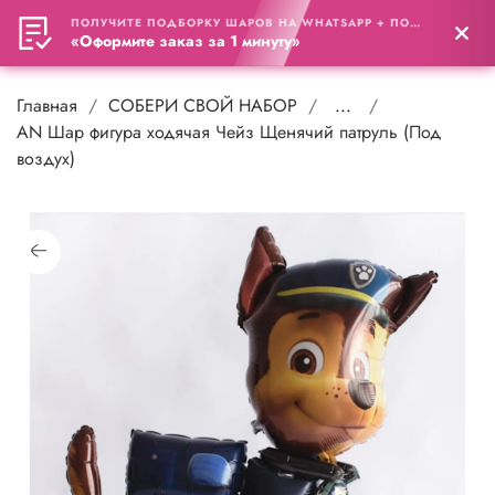
ПОЛУЧИТЕ ПОДБОРКУ ШАРОВ НА WHATSAPP + ПОДАРОК
0
«Оформите заказ за 1 минуту»
Главная
СОБЕРИ СВОЙ НАБОР
...
АN Шар фигура ходячая Чейз Щенячий патруль (Под
воздух)