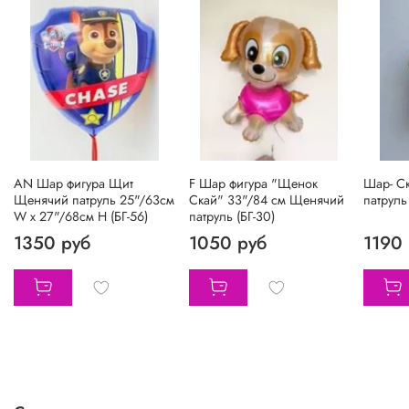
AN Шар фигура Щит
F Шар фигура "Щенок
Шар- С
Щенячий патруль 25"/63см
Скай" 33"/84 см Щенячий
патруль
W х 27"/68см H (БГ-56)
патруль (БГ-30)
1350 руб
1050 руб
1190