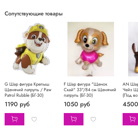
Сопутствующие товары
G Шар фигура Крепыш
F Шар фигура "Щенок
АN Шар
Щенячий патруль / Paw
Скай" 33"/84 см Щенячий
Чейз Щ
Patrol Rubble (БГ-30)
патруль (БГ-30)
(Под во
1190 руб
1050 руб
4500