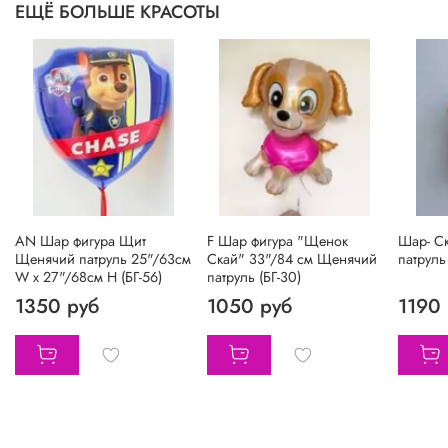
ЕЩЁ БОЛЬШЕ КРАСОТЫ
AN Шар фигура Щит
F Шар фигура "Щенок
Шар- С
Щенячий патруль 25"/63см
Скай" 33"/84 см Щенячий
патруль
W х 27"/68см H (БГ-56)
патруль (БГ-30)
1350 руб
1050 руб
1190