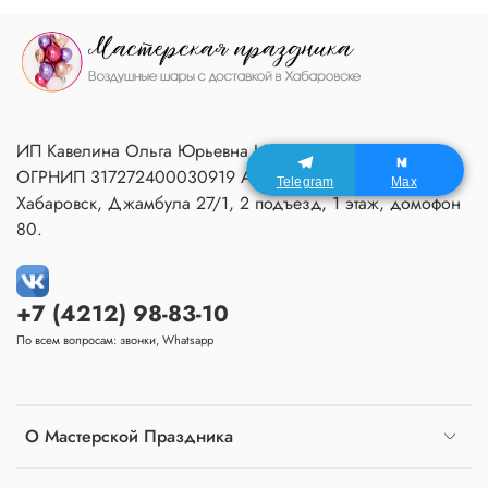
ИП Кавелина Ольга Юрьевна ИНН 270604366791
ОГРНИП 317272400030919 Адрес Мастерской:
Telegram
Max
Хабаровск, Джамбула 27/1, 2 подъезд, 1 этаж, домофон
80.
+7 (4212) 98-83-10
По всем вопросам: звонки, Whatsapp
О Мастерской Праздника