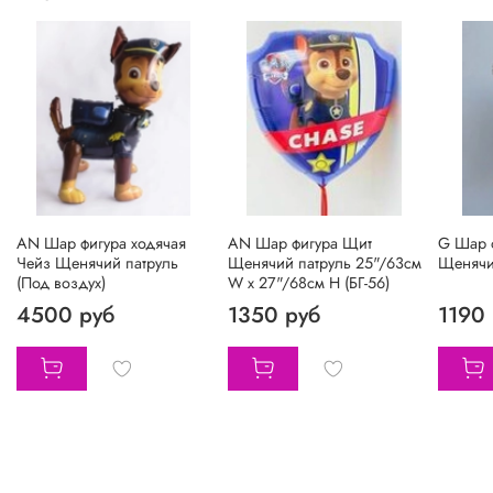
АN Шар фигура ходячая
AN Шар фигура Щит
G Шар 
Чейз Щенячий патруль
Щенячий патруль 25"/63см
Щенячий
(Под воздух)
W х 27"/68см H (БГ-56)
4500 руб
1350 руб
1190