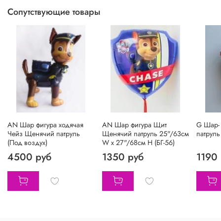
Сопутствующие товары
АN Шар фигура ходячая
AN Шар фигура Щит
G Шар-
Чейз Щенячий патруль
Щенячий патруль 25"/63см
патруль
(Под воздух)
W х 27"/68см H (БГ-56)
4500 руб
1350 руб
1190