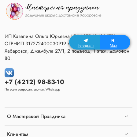
ИП Кавелина Ольга Юрьевна ИНН 270604366791
ОГРНИП 317272400030919 Адрес Мастерской:
Telegram
Max
Хабаровск, Джамбула 27/1, 2 подъезд, 1 этаж, домофон
80.
+7 (4212) 98-83-10
По всем вопросам: звонки, Whatsapp
О Мастерской Праздника
Клиентам