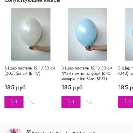
Сопутствующие товары
S Шар пастель 12'' / 30 см
B Шар пастель 12'' / 30 см
S Шар п
(005) белый (БГ-17)
№34 нежно голубой (640)
(040) г
макарунс Ice Blue (БГ-17)
185 руб
185 руб
185 