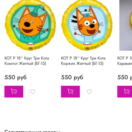
КОТ Р 18'' Круг Три Кота
КОТ Р 18'' Круг Три Кота
КОТ Р 1
Компот Желтый (БГ-15)
Коржик Желтый (БГ-15)
Карамел
550 руб
550 руб
550 