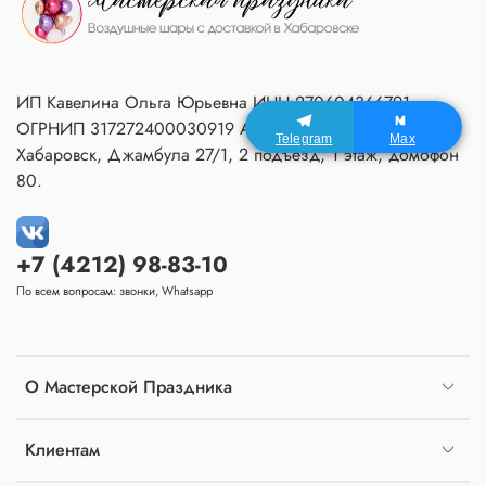
ИП Кавелина Ольга Юрьевна ИНН 270604366791
ОГРНИП 317272400030919 Адрес Мастерской:
Telegram
Max
Хабаровск, Джамбула 27/1, 2 подъезд, 1 этаж, домофон
80.
+7 (4212) 98-83-10
По всем вопросам: звонки, Whatsapp
О Мастерской Праздника
Клиентам