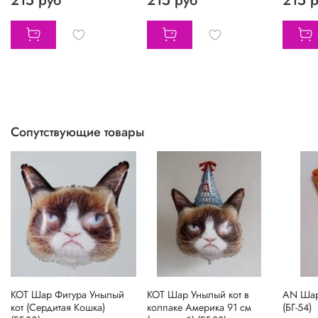
215 руб
215 руб
215 
Сопутствующие товары
КОТ Шар Фигура Унылый
КОТ Шар Унылый кот в
AN Шар
кот (Сердитая Кошка)
колпаке Америка 91 см
(БГ-54)