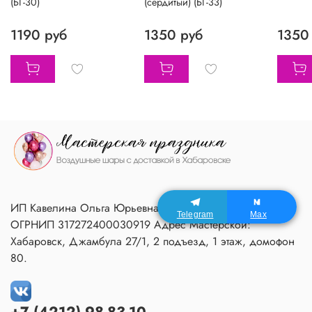
(БГ-30)
(сердитый) (БГ-33)
1190 руб
1350 руб
1350
ИП Кавелина Ольга Юрьевна ИНН 270604366791
Telegram
Max
ОГРНИП 317272400030919 Адрес Мастерской:
Хабаровск, Джамбула 27/1, 2 подъезд, 1 этаж, домофон
80.