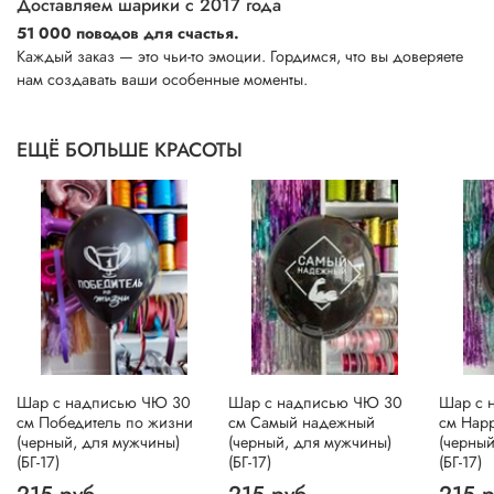
Доставляем шарики с 2017 года
51 000 поводов для счастья.
Каждый заказ — это чьи-то эмоции. Гордимся, что вы доверяете
нам создавать ваши особенные моменты.
ЕЩЁ БОЛЬШЕ КРАСОТЫ
Шар с надписью ЧЮ 30
Шар с надписью ЧЮ 30
Шар с 
см Победитель по жизни
см Самый надежный
см Happ
(черный, для мужчины)
(черный, для мужчины)
(черный
(БГ-17)
(БГ-17)
(БГ-17)