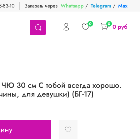
8-83-10
Заказать через
Whatsapp
/
Telegram
/
Max
0
0
0 руб
ЧЮ 30 см С тобой всегда хорошо.
ины, для девушки) (БГ-17)
зину