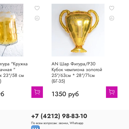
гура "Кружка
AN Шар Фигура/P30
B
ачная "
Кубок чемпиона золотой
в
х 23"/58 см
25"/63см * 28"/71см
3
)
(БГ-35)
уб
1350 руб
+7 (4212) 98-83-10
По всем вопросам: звонки, Whatsapp