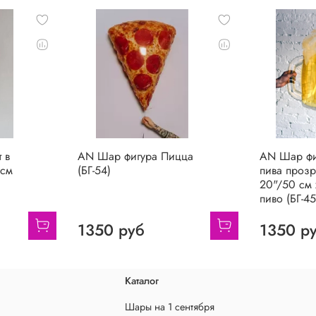
 в
AN Шар фигура Пицца
AN Шар фи
 см
(БГ-54)
пива прозр
20"/50 см 
пиво (БГ-45
1350 руб
1350 р
Каталог
Шары на 1 сентября