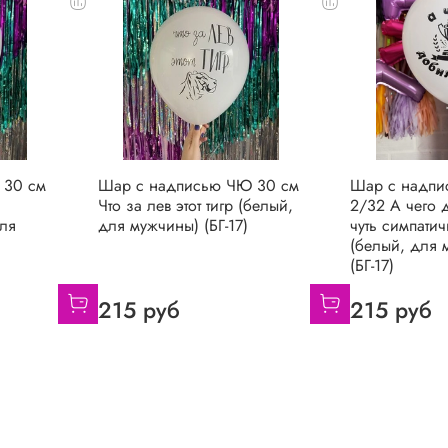
 30 см
Шар с надписью ЧЮ 30 см
Шар с надпи
Что за лев этот тигр (белый,
2/32 А чего 
для
для мужчины) (БГ-17)
чуть симпати
(белый, для 
(БГ-17)
215 руб
215 руб