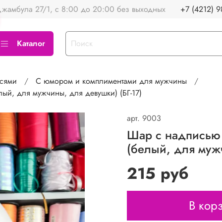
жамбула 27/1, с 8:00 до 20:00 без выходных
+7 (4212) 9
Каталог
сями
С юмором и комплиментами для мужчины
ый, для мужчины, для девушки) (БГ-17)
арт.
9003
Шар с надписью 
(белый, для мужч
215 руб
В кор