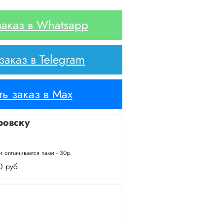
аказ в Whatsapp
аказ в Telegram
ь заказ в Max
ровску
 оплачивается пакет - 30р.
0 руб.