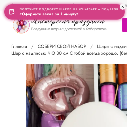
Главная
Контакты
Акции
Отзывы
Адрес Д
ПОЛУЧИТЕ ПОДБОРКУ ШАРОВ НА WHATSAPP + ПОДАРОК
«Оформите заказ за 1 минуту»
Главная
СОБЕРИ СВОЙ НАБОР
Шары с надпи
Шар с надписью ЧЮ 30 см С тобой всегда хорошо. (бел