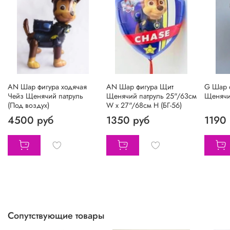
АN Шар фигура ходячая
AN Шар фигура Щит
G Шар 
Чейз Щенячий патруль
Щенячий патруль 25"/63см
Щенячий
(Под воздух)
W х 27"/68см H (БГ-56)
4500 руб
1350 руб
1190
Сопутствующие товары