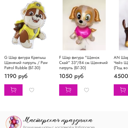
G Шар фигура Крепыш
F Шар фигура "Щенок
АN Шар
Щенячий патруль / Paw
Скай" 33"/84 см Щенячий
Чейз Щ
Patrol Rubble (БГ-30)
патруль (БГ-30)
(Под во
1190 руб
1050 руб
4500